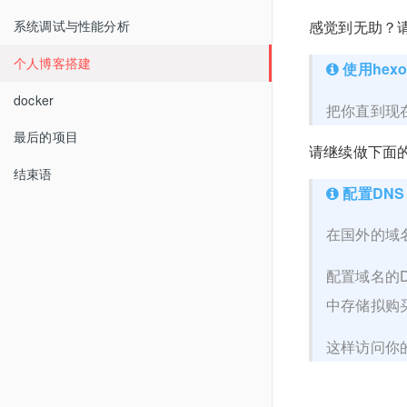
系统调试与性能分析
感觉到无助？
个人博客搭建
使用hex
docker
把你直到现
最后的项目
请继续做下面
结束语
配置DNS
在国外的域
配置域名的D
中存储拟购
这样访问你的博