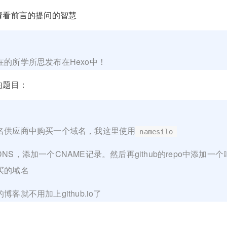
请看前言的提问的智慧
o
在的所学所思发布在Hexo中！
的题目：
名供应商中购买一个域名，我这里使用
namesilo
NS，添加一个CNAME记录。然后再github的repo中添加一
买的域名
客就不用加上github.io了