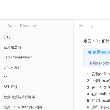
Article Directory
介绍
难度：3；预计
在开始之前
使用hex
Latex与markdown
使用hexo
Linux-Bash
安装git和no
git
下载hexo
在一个文件夹
SSH环境
在github
数据清洗与单行脚本
配置hexo
运行
使用Linux-Bash的小项目
hexo